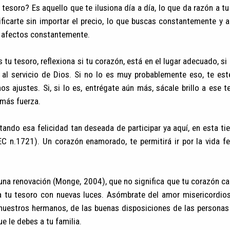
tesoro? Es aquello que te ilusiona día a día, lo que da razón a tu 
ificarte sin importar el precio, lo que buscas constantemente y 
 afectos constantemente.
 tu tesoro, reflexiona si tu corazón, está en el lugar adecuado, si
al servicio de Dios. Si no lo es muy probablemente eso, te este
s ajustes. Si, si lo es, entrégate aún más, sácale brillo a ese t
 más fuerza.
tando esa felicidad tan deseada de participar ya aquí, en esta tier
EC n.1721). Un corazón enamorado, te permitirá ir por la vida fe
una renovación (Monge, 2004), que no significa que tu corazón ca
a tu tesoro con nuevas luces. Asómbrate del amor misericordios
 nuestros hermanos, de las buenas disposiciones de las personas
e le debes a tu familia.