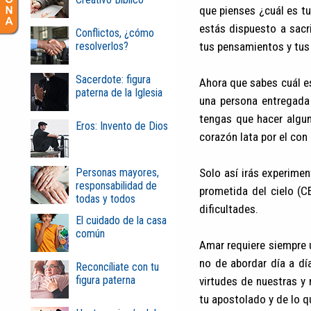
que pienses ¿cuál es tu 
estás dispuesto a sacr
Conflictos, ¿cómo
resolverlos?
tus pensamientos y tus
Sacerdote: figura
Ahora que sabes cuál es
paterna de la Iglesia
una persona entregada 
tengas que hacer alguno
Eros: Invento de Dios
corazón lata por el con
Personas mayores,
Solo así irás experimen
responsabilidad de
prometida del cielo (C
todas y todos
dificultades.
El cuidado de la casa
común
Amar requiere siempre 
no de abordar día a dí
Reconcíliate con tu
figura paterna
virtudes de nuestras y
tu apostolado y de lo qu