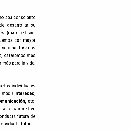
no sea consciente
de desarrollar su
des (matemáticas,
fiquemos con mayor
incrementaremos
nte, estaremos más
 más para la vida,
ctos individuales
s medir
intereses,
comunicación,
etc.
 conducta real en
conducta futura de
 conducta futura.