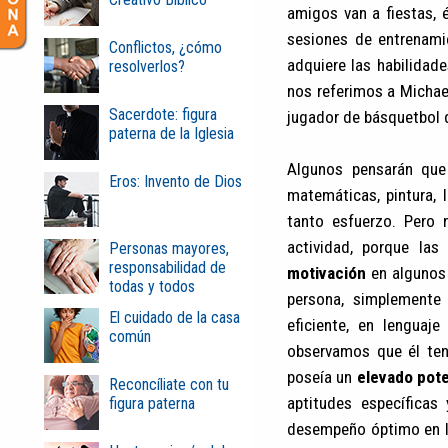
amigos van a fiestas, 
sesiones de entrenami
Conflictos, ¿cómo
adquiere las habilidad
resolverlos?
nos referimos a Michae
Sacerdote: figura
jugador de básquetbol 
paterna de la Iglesia
Algunos pensarán que
Eros: Invento de Dios
matemáticas, pintura, l
tanto esfuerzo. Pero 
actividad, porque las
Personas mayores,
responsabilidad de
motivación
en algunos 
todas y todos
persona, simplemente 
El cuidado de la casa
eficiente, en lenguaj
común
observamos que él te
poseía un
elevado pote
Reconcíliate con tu
aptitudes específicas
figura paterna
desempeño óptimo en la