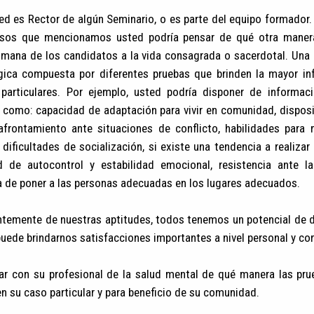
d es Rector de algún Seminario, o es parte del equipo formador.
asos que mencionamos usted podría pensar de qué otra manera
umana de los candidatos a la vida consagrada o sacerdotal. Una 
gica compuesta por diferentes pruebas que brinden la mayor in
particulares. Por ejemplo, usted podría disponer de informaci
 como: capacidad de adaptación para vivir en comunidad, disposi
afrontamiento ante situaciones de conflicto, habilidades para m
 dificultades de socialización, si existe una tendencia a realiz
d de autocontrol y estabilidad emocional, resistencia ante la
a de poner a las personas adecuadas en los lugares adecuados.
ntemente de nuestras aptitudes, todos tenemos un potencial de d
uede brindarnos satisfacciones importantes a nivel personal y co
ar con su profesional de la salud mental de qué manera las pru
en su caso particular y para beneficio de su comunidad.