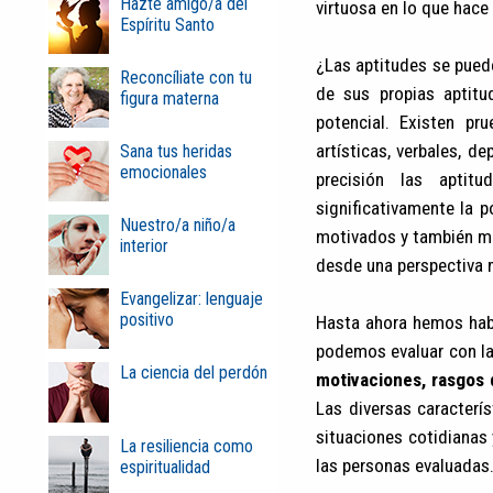
Hazte amigo/a del
virtuosa en lo que hace 
Espíritu Santo
¿Las aptitudes se pued
Reconcíliate con tu
de sus propias aptitu
figura materna
potencial. Existen pr
artísticas, verbales, 
Sana tus heridas
emocionales
precisión las aptit
significativamente la 
Nuestro/a niño/a
motivados y también más
interior
desde una perspectiva 
Evangelizar: lenguaje
positivo
Hasta ahora hemos habl
podemos evaluar con la
La ciencia del perdón
motivaciones, rasgos 
Las diversas caracterí
situaciones cotidianas
La resiliencia como
las personas evaluadas.
espiritualidad