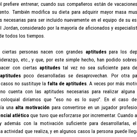
él prefiere entrenar; cuando sus compañeros están de vacaciones,
ento. También modifica su dieta para adquirir mayor masa musc
es necesarias para ser incluido nuevamente en el equipo de su es
l Jordan, considerado por la mayoría de aficionados y especiali
de todos los tiempos.
 ciertas personas nacen con grandes
aptitudes
para los depo
iderazgo, etc., y que, por este simple hecho, han podido sobresa
nacer con ciertas
aptitudes
tal vez no sea suficiente para de
aptitudes
poco desarrolladas se desaprovechan. Por otra p
casos no sustituye la
falta de aptitudes
. A veces por más moti
no cuenta con las aptitudes necesarias para realizar alguna
e coloquial diríamos que “eso no es lo suyo”. En el caso de
nía una
alta motivación
para convertirse en un jugador profesio
ncial atlético
que tuvo que esforzarse por incrementar. Cuando a
 y además con la motivación suficiente para desarrollarlas, e
 actividad que realiza, y en algunos casos la persona puede lleg