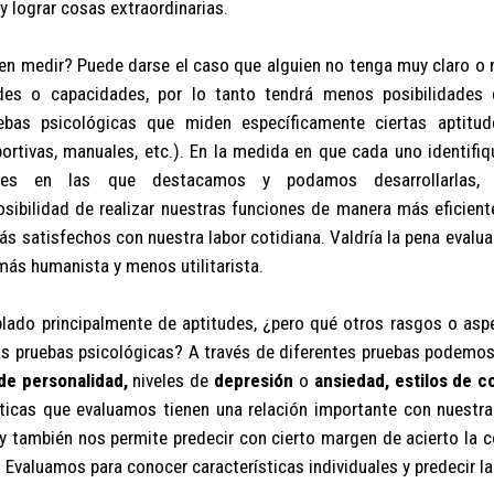
y lograr cosas extraordinarias.
en medir? Puede darse el caso que alguien no tenga muy claro o 
des o capacidades, por lo tanto tendrá menos posibilidades 
uebas psicológicas que miden específicamente ciertas aptitu
deportivas, manuales, etc.). En la medida en que cada uno identi
udes en las que destacamos y podamos desarrollarlas, 
posibilidad de realizar nuestras funciones de manera más eficie
 satisfechos con nuestra labor cotidiana. Valdría la pena evaluar
más humanista y menos utilitarista.
ado principalmente de aptitudes, ¿pero qué otros rasgos o aspe
s pruebas psicológicas? A través de diferentes pruebas podemo
de personalidad,
niveles de
depresión
o
ansiedad, estilos de 
sticas que evaluamos tienen una relación importante con nuestra
 y también nos permite predecir con cierto margen de acierto la 
 Evaluamos para conocer características individuales y predecir la