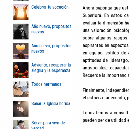
Celebrar tu vocación
Ahora suponga que uste
Superiora. En estos c
evaluar la dimensión h
Año nuevo, propósitos
una valoración psicoló
nuevos
sobre algunos rasgos 
aspirantes en aspectos
Año nuevo, propósitos
nuevos
en equipo, estilos de 
aptitudes de liderazgo,
Adviento, recuperar la
antisociales, capacida
alegría y la esperanza
Recuerde la importanci
Todos hermanos
Finalmente, independie
el esfuerzo adecuado, p
Sanar la Iglesia herida
Le invitamos a consult
pueden ser de utilidad 
Servir para vivir de
verdad