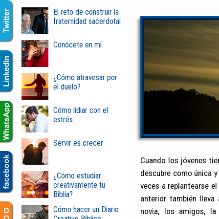
El reto de construir la
fraternidad sacerdotal
Conócete en mí
¿Cómo atravesar por
el duelo?
Cómo lidiar con el
estrés
Servir es crecer
Cuando los jóvenes tie
descubre como única y
¿Cómo estudiar
creativamente tu
veces a replantearse el
Biblia?
anterior también llev
Cómo hacer un Diario
novia, los amigos, la
Creativo Bíblico