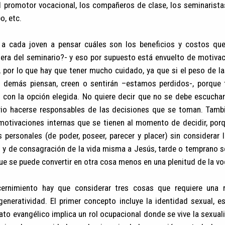
 promotor vocacional, los compañeros de clase, los seminarist
o, etc.
a a cada joven a pensar cuáles son los beneficios y costos qu
uera del seminario?- y eso por supuesto está envuelto de motiva
, por lo que hay que tener mucho cuidado, ya que si el peso de l
s demás piensan, creen o sentirán –estamos perdidos-, porque
n con la opción elegida. No quiere decir que no se debe escuchar
io hacerse responsables de las decisiones que se toman. Tamb
motivaciones internas que se tienen al momento de decidir, porq
 personales (de poder, poseer, parecer y placer) sin considerar l
d y de consagración de la vida misma a Jesús, tarde o temprano s
que se puede convertir en otra cosa menos en una plenitud de la vo
ernimiento hay que considerar tres cosas que requiere una r
generatividad. El primer concepto incluye la identidad sexual, es
bato evangélico implica un rol ocupacional donde se vive la sexuali