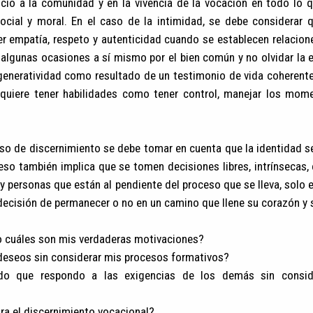
icio a la comunidad y en la vivencia de la vocación en todo lo 
social y moral. En el caso de la intimidad, se debe considerar 
er empatía, respeto y autenticidad cuando se establecen relacio
 algunas ocasiones a sí mismo por el bien común y no olvidar la 
 generatividad como resultado de un testimonio de vida coherent
equiere tener habilidades como tener control, manejar los mom
so de discernimiento se debe tomar en cuenta que la identidad s
eso también implica que se tomen decisiones libres, intrínsecas,
ay personas que están al pendiente del proceso que se lleva, solo 
decisión de permanecer o no en un camino que llene su corazón y 
 cuáles son mis verdaderas motivaciones?
deseos sin considerar mis procesos formativos?
do que respondo a las exigencias de los demás sin consid
ra el discernimiento vocacional?