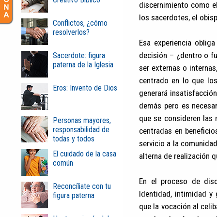
discernimiento como el
los sacerdotes, el obisp
Conflictos, ¿cómo
resolverlos?
Esa experiencia oblig
decisión – ¿dentro o f
Sacerdote: figura
paterna de la Iglesia
ser externas o internas
centrado en lo que lo
Eros: Invento de Dios
generará insatisfacció
demás pero es necesar
que se consideren las 
Personas mayores,
responsabilidad de
centradas en beneficios
todas y todos
servicio a la comunida
El cuidado de la casa
alterna de realización 
común
En el proceso de disc
Reconcíliate con tu
Identidad, intimidad y 
figura paterna
que la vocación al celi