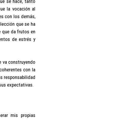
que se hace, tanto
que la vocación al
nes con los demás,
elección que se ha
e que da frutos en
entos de estrés y
e va construyendo
 coherentes con la
es responsabilidad
sus expectativas.
erar mis propias